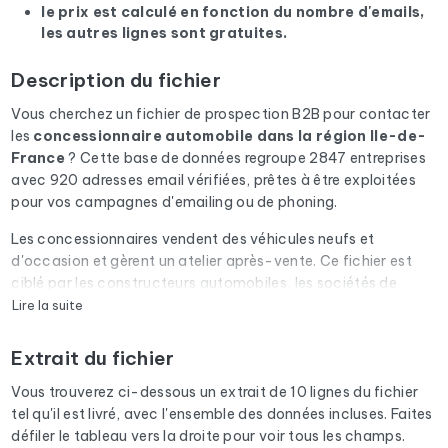
le prix est calculé en fonction du nombre d'emails,
les autres lignes sont gratuites.
Description du fichier
Vous cherchez un fichier de prospection B2B pour contacter
les
concessionnaire automobile
dans la région Ile-de-
France
? Cette base de données regroupe 2847 entreprises
avec 920 adresses email vérifiées, prêtes à être exploitées
pour vos campagnes d'emailing ou de phoning.
Les concessionnaires vendent des véhicules neufs et
d'occasion et gèrent un atelier après-vente. Ce fichier est
ciblé par les constructeurs automobiles, les sociétés de
financement, les fournisseurs d'accessoires et les éditeurs de
Lire la suite
DMS.
Extrait du fichier
Chaque email du fichier passe par une vérification
automatique via Cleanmylist.email avant d'être inclus. Les
Vous trouverez ci-dessous un extrait de 10 lignes du fichier
adresses invalides, les boîtes pleines et les domaines expirés
tel qu'il est livré, avec l'ensemble des données incluses. Faites
sont retirés. Résultat : un taux de bounce bas et des
défiler le tableau vers la droite pour voir tous les champs.