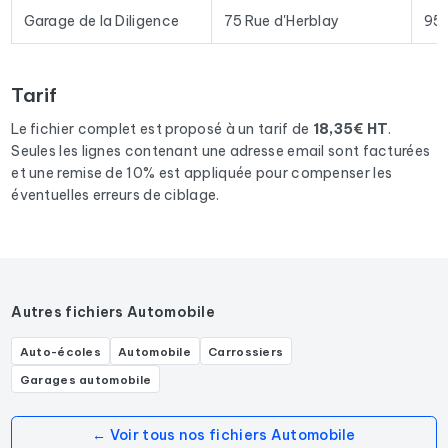
prospection et plateformes emailing du marché.
Garage de la Diligence
75 Rue d'Herblay
95
Pour constituer ce fichier, nous avons collecté tous les
résultats
dans la région Ile-de-France
correspondants
Tarif
aux activités suivantes : Concessionnaire automobile.
Le fichier complet est proposé à un tarif de
18,35€ HT
.
Seules les lignes contenant une adresse email sont facturées
et une remise de 10% est appliquée pour compenser les
éventuelles erreurs de ciblage.
Autres fichiers Automobile
Auto-écoles
Automobile
Carrossiers
Garages automobile
← Voir tous nos fichiers Automobile