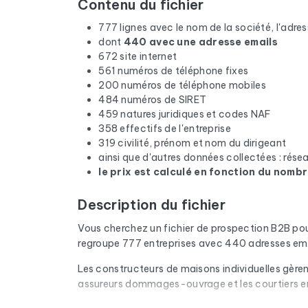
Contenu du fichier
777 lignes avec le nom de la société, l'adress
dont
440 avec une adresse emails
672 site internet
561 numéros de téléphone fixes
200 numéros de téléphone mobiles
484 numéros de SIRET
459 natures juridiques et codes NAF
358 effectifs de l'entreprise
319 civilité, prénom et nom du dirigeant
ainsi que d'autres données collectées : rés
le prix est calculé en fonction du nombr
Description du fichier
Vous cherchez un fichier de prospection B2B po
regroupe 777 entreprises avec 440 adresses emai
Les constructeurs de maisons individuelles gèrent
assureurs dommages-ouvrage et les courtiers en