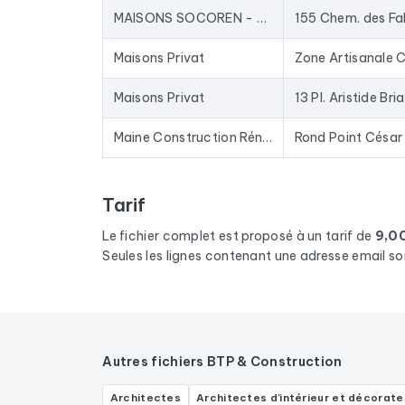
MAISONS SOCOREN - SDMI LAVAL : Constructeur de maisons individuelles en Mayenne
155 Chem. des Fa
Maisons Privat
Maisons Privat
13 Pl. Aristide Bri
Maine Construction Rénovation
Tarif
Le fichier complet est proposé à un tarif de
9,0
Seules les lignes contenant une adresse email so
Autres fichiers BTP & Construction
Architectes
Architectes d'intérieur et décorate