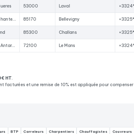
lueres
53000
Laval
+3324
Zone Artisanale Chantemerle, 5 rue Chantemerle Saligny CS 80050
85170
Bellevigny
+3325*
and
85300
Challans
+3325
Rond Point César Antarès, Rte de Tours
72100
Le Mans
+3324
0€ HT
.
nt facturées et une remise de 10% est appliquée pour compenser l
urs
BTP
Carreleurs
Charpentiers
Chauffagistes
Couvreurs