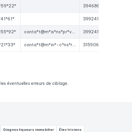
*59*22*
39468627300050
41*61*
39924146200056
*55*92*
conta*t@m*is*ns*pr*va*.fr
39924146200064
*21*33*
conta*t@m*in*-c*ns*ru*ti*n.f*
31590649500041
es éventuelles erreurs de ciblage.
Diagnostiqueurs immobilier
Électriciens