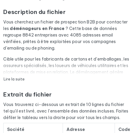
Description du fichier
Vous cherchez un fichier de prospection B2B pour contacter
les
déménageurs
en France
? Cette base de données
regroupe 8842 entreprises avec 4085 adresses email
vérifiées, prêtes à être exploitées pour vos campagnes
d'emailing ou de phoning.
Cible utile pour les fabricants de cartons et d'emballages, les
assureurs spécialisés, les loueurs de véhicules utilitaires et les
plateformes de mise en relation. Le déménagement génère
aussi des besoins en nettoyage, stockage et réexpédition de
Lire la suite
courrier.
Extrait du fichier
Chaque email du fichier passe par une vérification
automatique via Cleanmylist.email avant d'être inclus. Les
Vous trouverez ci-dessous un extrait de 10 lignes du fichier
adresses invalides, les boîtes pleines et les domaines expirés
tel qu'il est livré, avec l'ensemble des données incluses. Faites
sont retirés. Résultat : un taux de bounce bas et des
défiler le tableau vers la droite pour voir tous les champs.
campagnes qui arrivent en boîte de réception.
Société
Adresse
Code 