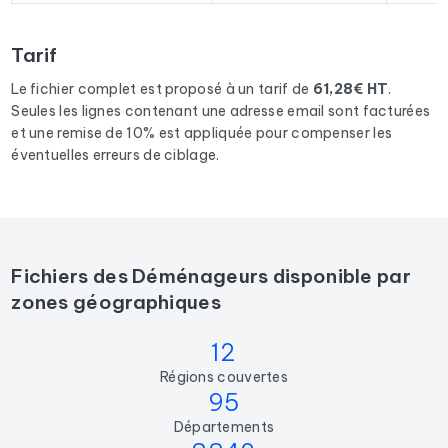
Pour constituer ce fichier, nous avons collecté tous les
résultats
en France
correspondants aux activités suivantes :
Tarif
Services de déménagement et de stockage, Déménageur,
Service de déménagement d'animaux de compagnie,
Le fichier complet est proposé à un tarif de
61,28€ HT
.
Service de déménagement de pianos.
Seules les lignes contenant une adresse email sont facturées
et une remise de 10% est appliquée pour compenser les
éventuelles erreurs de ciblage.
Fichiers des Déménageurs disponible par
zones géographiques
12
Régions couvertes
95
Départements