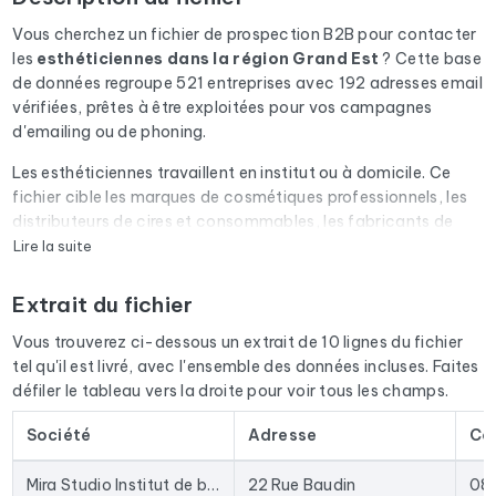
Vous cherchez un fichier de prospection B2B pour contacter
les
esthéticiennes
dans la région Grand Est
? Cette base
de données regroupe 521 entreprises avec 192 adresses email
vérifiées, prêtes à être exploitées pour vos campagnes
d'emailing ou de phoning.
Les esthéticiennes travaillent en institut ou à domicile. Ce
fichier cible les marques de cosmétiques professionnels, les
distributeurs de cires et consommables, les fabricants de
tables de soins et les organismes de formation esthétique.
Lire la suite
Chaque email du fichier passe par une vérification
Extrait du fichier
automatique via Cleanmylist.email avant d'être inclus. Les
adresses invalides, les boîtes pleines et les domaines expirés
Vous trouverez ci-dessous un extrait de 10 lignes du fichier
sont retirés. Résultat : un taux de bounce bas et des
tel qu'il est livré, avec l'ensemble des données incluses. Faites
campagnes qui arrivent en boîte de réception.
défiler le tableau vers la droite pour voir tous les champs.
Le fichier ne se limite pas aux emails. Pour chaque entreprise,
Société
Adresse
Co
vous disposez de l'adresse postale complète, du numéro de
téléphone fixe et mobile quand il est disponible, du site
Mira Studio Institut de beauté Charleville Mézières - Epilation Laser & Extensions de Cils
22 Rue Baudin
08