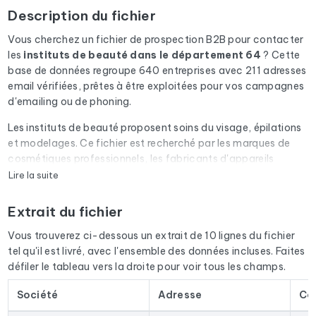
Description du fichier
Vous cherchez un fichier de prospection B2B pour contacter
les
instituts de beauté
dans le département 64
? Cette
base de données regroupe 640 entreprises avec 211 adresses
email vérifiées, prêtes à être exploitées pour vos campagnes
d'emailing ou de phoning.
Les instituts de beauté proposent soins du visage, épilations
et modelages. Ce fichier est recherché par les marques de
cosmétiques professionnels, les fabricants d'appareils
esthétiques (laser, LED) et les fournisseurs de cires et
Lire la suite
consommables.
Extrait du fichier
Chaque email du fichier passe par une vérification
automatique via Cleanmylist.email avant d'être inclus. Les
Vous trouverez ci-dessous un extrait de 10 lignes du fichier
adresses invalides, les boîtes pleines et les domaines expirés
tel qu'il est livré, avec l'ensemble des données incluses. Faites
sont retirés. Résultat : un taux de bounce bas et des
défiler le tableau vers la droite pour voir tous les champs.
campagnes qui arrivent en boîte de réception.
Société
Adresse
Co
Le fichier ne se limite pas aux emails. Pour chaque entreprise,