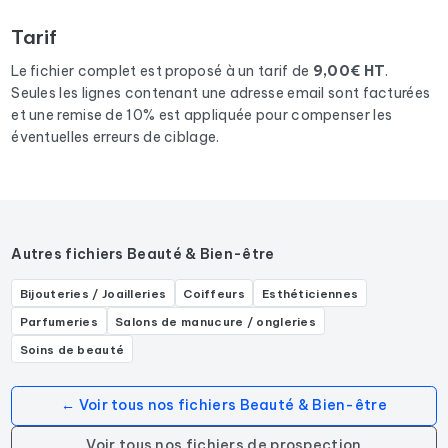
résultats
dans le département 64
correspondants aux
Tarif
activités suivantes : Institut de beauté.
Le fichier complet est proposé à un tarif de
9,00€ HT
.
Seules les lignes contenant une adresse email sont facturées
et une remise de 10% est appliquée pour compenser les
éventuelles erreurs de ciblage.
Autres fichiers Beauté & Bien-être
Bijouteries / Joailleries
Coiffeurs
Esthéticiennes
Parfumeries
Salons de manucure / ongleries
Soins de beauté
← Voir tous nos fichiers Beauté & Bien-être
Voir tous nos fichiers de prospection