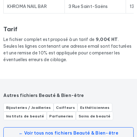
KHROMA NAIL BAR
3 Rue Saint-Saëns
13
Pour constituer ce fichier, nous avons collecté tous les
résultats
dans le département 13
correspondants aux
activités suivantes : Salon de manucure.
Tarif
Le fichier complet est proposé à un tarif de
9,00€ HT
.
Seules les lignes contenant une adresse email sont facturées
et une remise de 10% est appliquée pour compenser les
éventuelles erreurs de ciblage.
Autres fichiers Beauté & Bien-être
Bijouteries / Joailleries
Coiffeurs
Esthéticiennes
Instituts de beauté
Parfumeries
Soins de beauté
← Voir tous nos fichiers Beauté & Bien-être