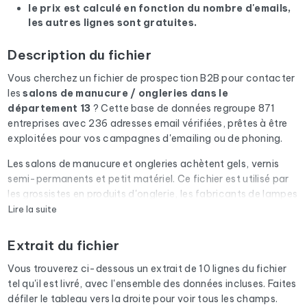
le prix est calculé en fonction du nombre d'emails,
les autres lignes sont gratuites.
Description du fichier
Vous cherchez un fichier de prospection B2B pour contacter
les
salons de manucure / ongleries
dans le
département 13
? Cette base de données regroupe 871
entreprises avec 236 adresses email vérifiées, prêtes à être
exploitées pour vos campagnes d'emailing ou de phoning.
Les salons de manucure et ongleries achètent gels, vernis
semi-permanents et petit matériel. Ce fichier est utilisé par
les grossistes en produits d'onglerie, les fabricants de lampes
UV/LED et les organismes de formation prothésiste ongulaire.
Lire la suite
Chaque email du fichier passe par une vérification
Extrait du fichier
automatique via Cleanmylist.email avant d'être inclus. Les
adresses invalides, les boîtes pleines et les domaines expirés
Vous trouverez ci-dessous un extrait de 10 lignes du fichier
sont retirés. Résultat : un taux de bounce bas et des
tel qu'il est livré, avec l'ensemble des données incluses. Faites
campagnes qui arrivent en boîte de réception.
défiler le tableau vers la droite pour voir tous les champs.