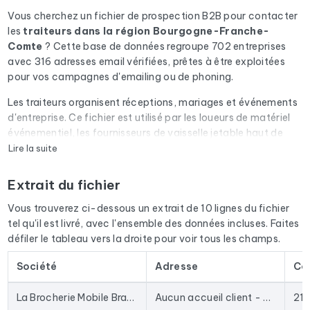
Vous cherchez un fichier de prospection B2B pour contacter
les
traiteurs
dans la région Bourgogne-Franche-
Comte
? Cette base de données regroupe 702 entreprises
avec 316 adresses email vérifiées, prêtes à être exploitées
pour vos campagnes d'emailing ou de phoning.
Les traiteurs organisent réceptions, mariages et événements
d'entreprise. Ce fichier est utilisé par les loueurs de matériel
événementiel, les fournisseurs de vaisselle jetable haut de
gamme et les plateformes d'événementiel.
Lire la suite
Chaque email du fichier passe par une vérification
Extrait du fichier
automatique via Cleanmylist.email avant d'être inclus. Les
adresses invalides, les boîtes pleines et les domaines expirés
Vous trouverez ci-dessous un extrait de 10 lignes du fichier
sont retirés. Résultat : un taux de bounce bas et des
tel qu'il est livré, avec l'ensemble des données incluses. Faites
campagnes qui arrivent en boîte de réception.
défiler le tableau vers la droite pour voir tous les champs.
Le fichier ne se limite pas aux emails. Pour chaque entreprise,
Société
Adresse
Co
vous disposez de l'adresse postale complète, du numéro de
téléphone fixe et mobile quand il est disponible, du site
La Brocherie Mobile Brasero Party L'Œuf en Meurette Traiteur Street Food Truck Dijon
Aucun accueil client - Nous ne faisons que des repas événementiels d'entreprise et privés, 16 Rue de l'Arquebuse
21
internet et des réseaux sociaux. En France, nous enrichissons