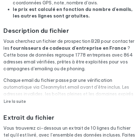
coordonnées GPS, note, nombre d'avis.
le prix est calculé en fonction du nombre d'emails,
les autres lignes sont gratuites.
Description du fichier
Vous cherchez un fichier de prospection B2B pour contacter
les
fournisseurs de cadeaux d'entreprise
en France
?
Cette base de données regroupe 1778 entreprises avec 864
adresses email vérifiées, prêtes à être exploitées pour vos
campagnes d'emailing ou de phoning.
Chaque email du fichier passe par une vérification
automatique via Cleanmylist.email avant d'être inclus. Les
adresses invalides, les boîtes pleines et les domaines expirés
sont retirés. Résultat : un taux de bounce bas et des
Lire la suite
campagnes qui arrivent en boîte de réception.
Extrait du fichier
Le fichier ne se limite pas aux emails. Pour chaque entreprise,
vous disposez de l'adresse postale complète, du numéro de
Vous trouverez ci-dessous un extrait de 10 lignes du fichier
téléphone fixe et mobile quand il est disponible, du site
tel qu'il est livré, avec l'ensemble des données incluses. Faites
internet et des réseaux sociaux. En France, nous enrichissons