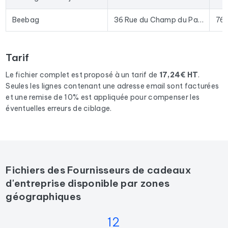
Beebag
36 Rue du Champ du Pardon
76
Tarif
Le fichier complet est proposé à un tarif de
17,24€ HT
.
Seules les lignes contenant une adresse email sont facturées
et une remise de 10% est appliquée pour compenser les
éventuelles erreurs de ciblage.
Fichiers des Fournisseurs de cadeaux
d'entreprise disponible par zones
géographiques
12