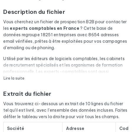
Description du fichier
Vous cherchez un fichier de prospection B2B pour contacter
les
experts comptables
en France
? Cette base de
données regroupe 18251 entreprises avec 8654 adresses
email vérifiées, prêtes à être exploitées pour vos campagnes
d'emailing ou de phoning.
Utilisé par les éditeurs de logiciels comptables, les cabinets
de recrutement spécialisés et les organismes de formation
professionnelle. Les experts-comptables sont aussi
prescripteurs auprès de leurs clients TPE/PME.
Lire la suite
Chaque email du fichier passe par une vérification
Extrait du fichier
automatique via Cleanmylist.email avant d'être inclus. Les
adresses invalides, les boîtes pleines et les domaines expirés
Vous trouverez ci-dessous un extrait de 10 lignes du fichier
sont retirés. Résultat : un taux de bounce bas et des
tel qu'il est livré, avec l'ensemble des données incluses. Faites
campagnes qui arrivent en boîte de réception.
défiler le tableau vers la droite pour voir tous les champs.
Le fichier ne se limite pas aux emails. Pour chaque entreprise,
Société
Adresse
Code 