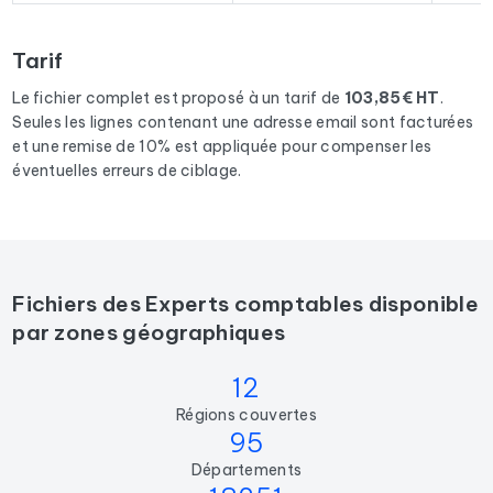
résultats
en France
correspondants aux activités suivantes :
Comptable, Expert-comptable, Cabinet d'expertise
Tarif
comptable.
Le fichier complet est proposé à un tarif de
103,85€ HT
.
Seules les lignes contenant une adresse email sont facturées
et une remise de 10% est appliquée pour compenser les
éventuelles erreurs de ciblage.
Fichiers des Experts comptables disponible
par zones géographiques
12
Régions couvertes
95
Départements