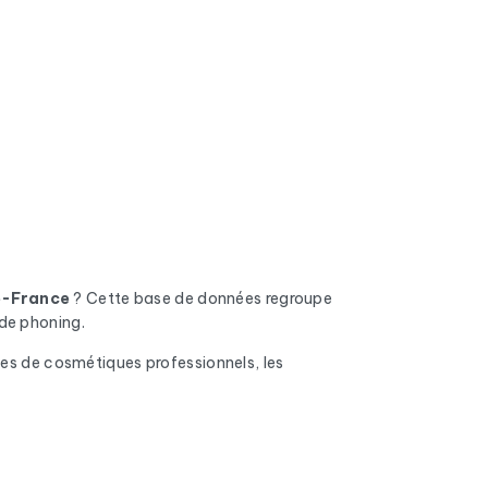
e-France
? Cette base de données regroupe
 de phoning.
ues de cosmétiques professionnels, les
ses invalides, les boîtes pleines et les
on.