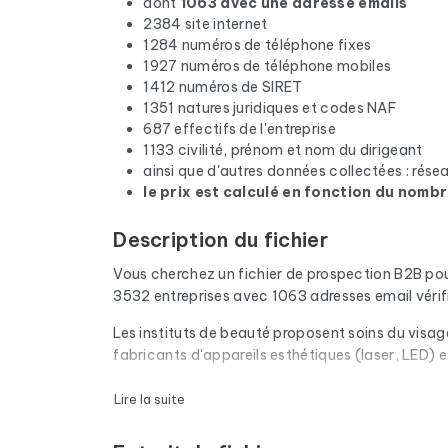
dont
1063 avec une adresse emails
2384 site internet
1284 numéros de téléphone fixes
1927 numéros de téléphone mobiles
1412 numéros de SIRET
1351 natures juridiques et codes NAF
687 effectifs de l'entreprise
1133 civilité, prénom et nom du dirigeant
ainsi que d'autres données collectées : rés
le prix est calculé en fonction du nombr
Description du fichier
Vous cherchez un fichier de prospection B2B po
3532 entreprises avec 1063 adresses email vérif
Les instituts de beauté proposent soins du visag
fabricants d'appareils esthétiques (laser, LED) 
Chaque email du fichier passe par une vérificatio
Lire la suite
domaines expirés sont retirés. Résultat : un tau