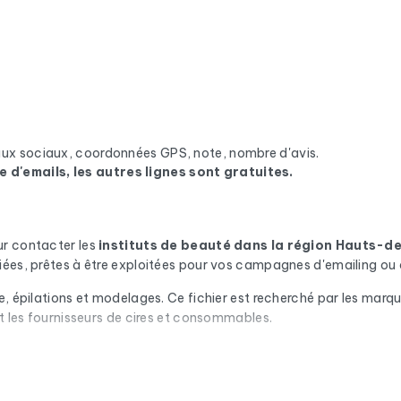
eaux sociaux, coordonnées GPS, note, nombre d'avis.
e d'emails, les autres lignes sont gratuites.
ur contacter les
instituts de beauté
dans la région Hauts-d
iées, prêtes à être exploitées pour vos campagnes d'emailing ou
e, épilations et modelages. Ce fichier est recherché par les marq
et les fournisseurs de cires et consommables.
n automatique via Cleanmylist.email avant d'être inclus. Les adres
x de bounce bas et des campagnes qui arrivent en boîte de récepti