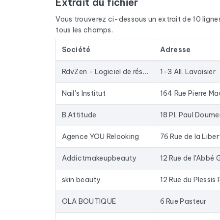
Extrait du fichier
Le fichier ne se limite pas aux emails. Pour cha
disponible, du site internet et des réseaux sociau
Vous trouverez ci-dessous un extrait de 10 lignes d
nom du dirigeant grâce à un croisement avec les s
tous les champs.
Les données sont extraites de Google Maps et act
Société
Adresse
une base depuis des années : les entreprises fer
Concrètement, ce fichier sert à alimenter vos c
RdvZen - Logiciel de réservation en ligne
1-3 All. Lavoisier
enrichir votre CRM avec des données fraîches. L
du marché.
Nail's Institut
164 Rue Pierre Ma
Pour constituer ce fichier, nous avons collecté t
B Attitude
18 Pl. Paul Doume
Agence YOU Relooking
76 Rue de la Liber
Addictmakeupbeauty
12 Rue de l'Abbé 
skin beauty
OLA BOUTIQUE
6 Rue Pasteur