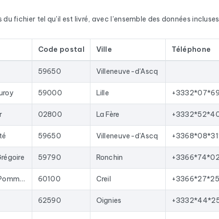
que entreprise, vous disposez de l'adresse postale complète, du nu
x. En France, nous enrichissons les données avec le numéro SIRET, l
u fichier tel qu'il est livré, avec l'ensemble des données incluses.
ources officielles (fichier Sirène de l'INSEE, Répertoire National 
ualisées régulièrement. Ce fichier a été mis à jour le 14/07/202
Code postal
Ville
Téléphone
mées disparaissent à chaque actualisation et les nouvelles sont a
ommerciaux en contacts qualifiés, lancer des campagnes d'emaili
59650
Villeneuve-d'Ascq
e format Excel permet une importation directe dans la plupart de
uroy
59000
Lille
+3332*07*6
ous les résultats
dans la région Hauts-de-France
correspondan
r
02800
La Fère
+3332*52*4
té
59650
Villeneuve-d'Ascq
+3368*08*31
Grégoire
59790
Ronchin
+3366*74*0
12 Rue du Plessis Pommeraye
60100
Creil
+3366*27*25
62590
Oignies
+3332*44*2