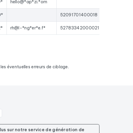
0*
hello@*ap*zi.*om
0*
52091701400018
2*
rh@l-*ng*er*e.f*
52783342000021
es éventuelles erreurs de ciblage.
plus sur notre service de génération de