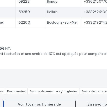
59223
Roncq
+3362*50*7
59250
Halluin
+3332*26*0
hel
62200
Boulogne-sur-Mer
+3332*92*4
95€ HT
.
nt facturées et une remise de 10% est appliquée pour compenser l
es
Parfumeries
Salons de manucure / ongleries
Soins de beauté
Voir tous nos fichiers de
En savoir 