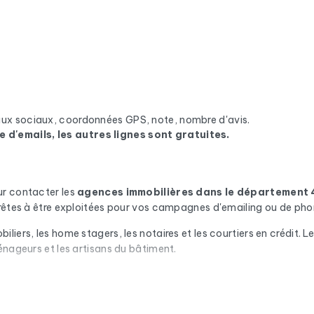
eaux sociaux, coordonnées GPS, note, nombre d'avis.
e d'emails, les autres lignes sont gratuites.
ur contacter les
agences immobilières
dans le département
prêtes à être exploitées pour vos campagnes d'emailing ou de pho
iers, les home stagers, les notaires et les courtiers en crédit. 
énageurs et les artisans du bâtiment.
n automatique via Cleanmylist.email avant d'être inclus. Les adres
x de bounce bas et des campagnes qui arrivent en boîte de récepti