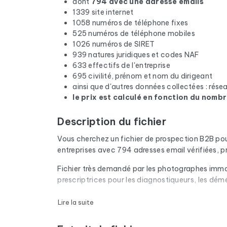
dont
794 avec une adresse emails
1339 site internet
1058 numéros de téléphone fixes
525 numéros de téléphone mobiles
1026 numéros de SIRET
939 natures juridiques et codes NAF
633 effectifs de l'entreprise
695 civilité, prénom et nom du dirigeant
ainsi que d'autres données collectées : rés
le prix est calculé en fonction du nombr
Description du fichier
Vous cherchez un fichier de prospection B2B po
entreprises avec 794 adresses email vérifiées, 
Fichier très demandé par les photographes immobil
prescriptrices pour les diagnostiqueurs, les dém
Chaque email du fichier passe par une vérificatio
Lire la suite
domaines expirés sont retirés. Résultat : un tau