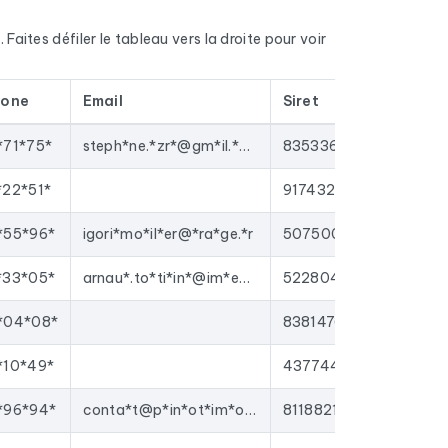
méro de téléphone fixe et mobile quand il est
e code NAF, la nature juridique, l'effectif et le
 Faites défiler le tableau vers la droite pour voir
des Entreprises).
6. Ce ne sont pas des contacts qui traînent dans
hone
Email
Siret
joutées.
ng ciblées sur les
agences immobilières
, ou
*71*75*
steph*ne.*zr*@gm*il.*om
83533614000016
s outils de prospection et plateformes emailing
22*51*
91743240300017
ctivités suivantes : Agence d'immobilier
*55*96*
igori*mo*il*er@*ra*ge.*r
50750034600022
*33*05*
arnau*.to*ti*in*@im*ea.*r
52280499600018
*04*08*
83814761900012
*10*49*
43774447700013
*96*94*
conta*t@p*in*ot*im*ob*li*r.c*m
81188219000010