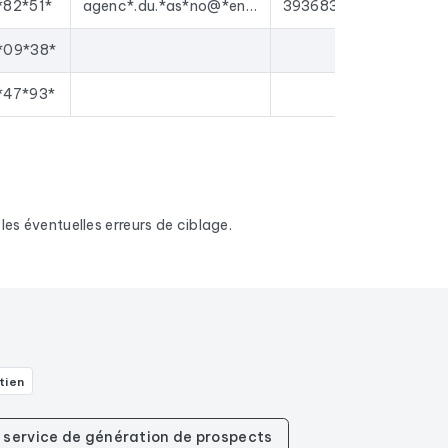
*82*51*
agenc*.du.*as*no@*en*ur*21*ra*ce.*r
39368346100023
*09*38*
*47*93*
es éventuelles erreurs de ciblage.
tien
re service de génération de prospects