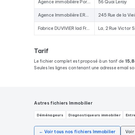
Agence immobilière Pornic - Century 21
56 Quai Leray
Agence Immobilière ERA (Clés en mains) - Mesanger
245 Rue de la Viei
Fabrice DUVIVIER Iad France La Montagne 44620 et ses alentours
Tarif
Le fichier complet est proposé à un tarif de
15,
Seules les lignes contenant une adresse email so
Autres fichiers Immobilier
Déménageurs
Diagnostiqueurs immobilier
Entr
← Voir tous nos fichiers Immobilier
Voir