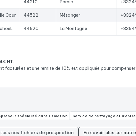
44210
Pornic
+3324
lle Cour
44522
Mésanger
+3324
La, 2 Rue Victor Schoelcher
44620
La Montagne
+3364
84€ HT
.
nt facturées et une remise de 10% est appliquée pour compenser l
epreneur spécialisé dans l'isolation
Service de nettoyage et d'entre
 tous nos fichiers de prospection
En savoir plus sur not