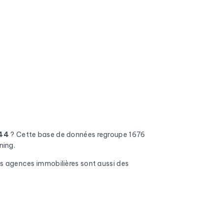
 44
? Cette base de données regroupe 1676
ning.
Les agences immobilières sont aussi des
ses invalides, les boîtes pleines et les
on.