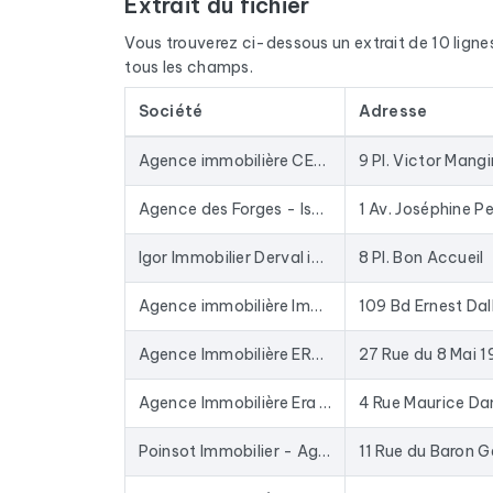
Extrait du fichier
Le fichier ne se limite pas aux emails. Pour cha
disponible, du site internet et des réseaux sociau
Vous trouverez ci-dessous un extrait de 10 lignes d
nom du dirigeant grâce à un croisement avec les s
tous les champs.
Les données sont extraites de Google Maps et ac
Société
Adresse
une base depuis des années : les entreprises fer
Concrètement, ce fichier sert à alimenter vos c
Agence immobilière CENTURY 21 Ile Mangin Beaulieu République Nantes
9 Pl. Victor Mangi
enrichir votre CRM avec des données fraîches. L
du marché.
Agence des Forges - Isabelle THIBAULT
1 Av. Joséphine P
Pour constituer ce fichier, nous avons collecté t
Igor Immobilier Derval immobilier
8 Pl. Bon Accueil
d'entreprise, Agence immobilière, Agence de loc
Agence immobilière Imméa - Immobilier Nantes
109 Bd Ernest Da
Agence Immobilière ERA - Vertou
27 Rue du 8 Mai 
Agence Immobilière Era Saint-Sebastien-sur-Loire
4 Rue Maurice Dan
Poinsot Immobilier - Agence Immobilière Ancenis
11 Rue du Baron G