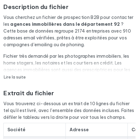
Description du fichier
Vous cherchez un fichier de prospection B2B pour contacter
les
agences immobilières
dans le département 92
?
Cette base de données regroupe 2174 entreprises avec 910
adresses email vérifiées, prêtes à être exploitées pour vos
campagnes d'emailing ou de phoning.
Fichier très demandé par les photographes immobiliers, les
home stagers, les notaires et les courtiers en crédit. Les
agences immobilières sont aussi des prescriptrices pour les
diagnostiqueurs, les déménageurs et les artisans du
Lire la suite
bâtiment.
Extrait du fichier
Chaque email du fichier passe par une vérification
automatique via Cleanmylist.email avant d'être inclus. Les
Vous trouverez ci-dessous un extrait de 10 lignes du fichier
adresses invalides, les boîtes pleines et les domaines expirés
tel qu'il est livré, avec l'ensemble des données incluses. Faites
sont retirés. Résultat : un taux de bounce bas et des
défiler le tableau vers la droite pour voir tous les champs.
campagnes qui arrivent en boîte de réception.
Société
Adresse
Co
Le fichier ne se limite pas aux emails. Pour chaque entreprise,