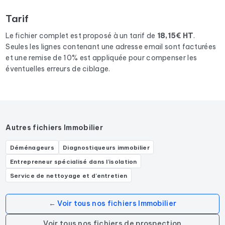
résultats
dans le département 92
correspondants aux
Tarif
activités suivantes : Agence d'immobilier d'entreprise,
Agence immobilière, Agence de location immobilière, Agent
Le fichier complet est proposé à un tarif de
18,15€ HT
.
immobilier.
Seules les lignes contenant une adresse email sont facturées
et une remise de 10% est appliquée pour compenser les
éventuelles erreurs de ciblage.
Autres fichiers Immobilier
Déménageurs
Diagnostiqueurs immobilier
Entrepreneur spécialisé dans l'isolation
Service de nettoyage et d'entretien
← Voir tous nos fichiers Immobilier
Voir tous nos fichiers de prospection