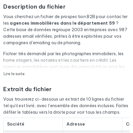
Description du fichier
Vous cherchez un fichier de prospection B2B pour contacter
les
agences immobilières
dans le département 59
?
Cette base de données regroupe 2003 entreprises avec 987
adresses email vérifiées, prêtes à être exploitées pour vos
campagnes d'emailing ou de phoning.
Fichier très demandé par les photographes immobiliers, les
home stagers, les notaires et les courtiers en crédit. Les
agences immobilières sont aussi des prescriptrices pour les
diagnostiqueurs, les déménageurs et les artisans du
Lire la suite
bâtiment.
Extrait du fichier
Chaque email du fichier passe par une vérification
automatique via Cleanmylist.email avant d'être inclus. Les
Vous trouverez ci-dessous un extrait de 10 lignes du fichier
adresses invalides, les boîtes pleines et les domaines expirés
tel qu'il est livré, avec l'ensemble des données incluses. Faites
sont retirés. Résultat : un taux de bounce bas et des
défiler le tableau vers la droite pour voir tous les champs.
campagnes qui arrivent en boîte de réception.
Société
Adresse
Co
Le fichier ne se limite pas aux emails. Pour chaque entreprise,