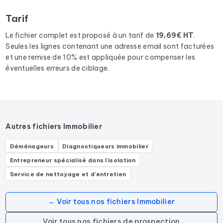
résultats
dans le département 59
correspondants aux
Tarif
activités suivantes : Agence d'immobilier d'entreprise,
Agence immobilière, Agence de location immobilière, Agent
Le fichier complet est proposé à un tarif de
19,69€ HT
.
immobilier.
Seules les lignes contenant une adresse email sont facturées
et une remise de 10% est appliquée pour compenser les
éventuelles erreurs de ciblage.
Autres fichiers Immobilier
Déménageurs
Diagnostiqueurs immobilier
Entrepreneur spécialisé dans l'isolation
Service de nettoyage et d'entretien
← Voir tous nos fichiers Immobilier
Voir tous nos fichiers de prospection