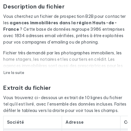
Description du fichier
Vous cherchez un fichier de prospection B2B pour contacter
les
agences immobilières
dans la région Hauts-de-
France
? Cette base de données regroupe 3986 entreprises
avec 1834 adresses email vérifiées, prêtes à être exploitées
pour vos campagnes d'emailing ou de phoning.
Fichier très demandé par les photographes immobiliers, les
home stagers, les notaires et les courtiers en crédit. Les
agences immobilières sont aussi des prescriptrices pour les
diagnostiqueurs, les déménageurs et les artisans du
Lire la suite
bâtiment.
Extrait du fichier
Chaque email du fichier passe par une vérification
automatique via Cleanmylist.email avant d'être inclus. Les
Vous trouverez ci-dessous un extrait de 10 lignes du fichier
adresses invalides, les boîtes pleines et les domaines expirés
tel qu'il est livré, avec l'ensemble des données incluses. Faites
sont retirés. Résultat : un taux de bounce bas et des
défiler le tableau vers la droite pour voir tous les champs.
campagnes qui arrivent en boîte de réception.
Société
Adresse
Co
Le fichier ne se limite pas aux emails. Pour chaque entreprise,