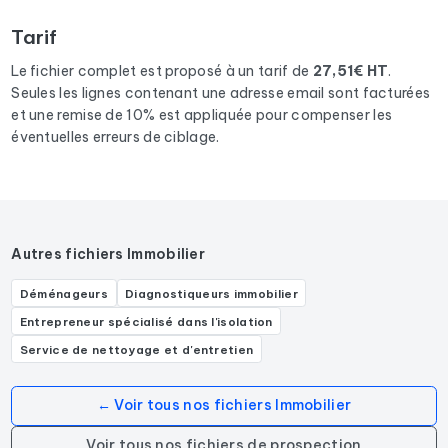
résultats
dans la région Hauts-de-France
Tarif
correspondants aux activités suivantes : Agence
d'immobilier d'entreprise, Agence immobilière, Agence de
Le fichier complet est proposé à un tarif de
27,51€ HT
.
location immobilière, Agent immobilier.
Seules les lignes contenant une adresse email sont facturées
et une remise de 10% est appliquée pour compenser les
éventuelles erreurs de ciblage.
Autres fichiers Immobilier
Déménageurs
Diagnostiqueurs immobilier
Entrepreneur spécialisé dans l'isolation
Service de nettoyage et d'entretien
← Voir tous nos fichiers Immobilier
Voir tous nos fichiers de prospection