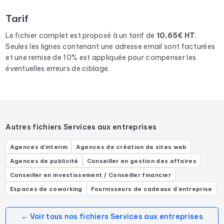
correspondants aux activités suivantes : Comptable,
Tarif
Expert-comptable, Cabinet d'expertise comptable.
Le fichier complet est proposé à un tarif de
10,65€ HT
.
Seules les lignes contenant une adresse email sont facturées
et une remise de 10% est appliquée pour compenser les
éventuelles erreurs de ciblage.
Autres fichiers Services aux entreprises
Agences d'interim
Agences de création de sites web
Agences de publicité
Conseiller en gestion des affaires
Conseiller en investissement / Conseiller financier
Espaces de coworking
Fournisseurs de cadeaux d'entreprise
← Voir tous nos fichiers Services aux entreprises