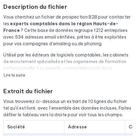
Description du fichier
Vous cherchez un fichier de prospection B2B pour contacter
les
experts comptables
dans la région Hauts-de-
France
? Cette base de données regroupe 1212 entreprises
avec 534 adresses email vérifiées, prêtes à être exploitées
pour vos campagnes d'emailing ou de phoning.
Utilisé par les éditeurs de logiciels comptables, les cabinets
de recrutement spécialisés et les organismes de formation
professionnelle. Les experts-comptables sont aussi
prescripteurs auprès de leurs clients TPE/PME.
Lire la suite
Chaque email du fichier passe par une vérification
Extrait du fichier
automatique via Cleanmylist.email avant d'être inclus. Les
adresses invalides, les boîtes pleines et les domaines expirés
Vous trouverez ci-dessous un extrait de 10 lignes du fichier
sont retirés. Résultat : un taux de bounce bas et des
tel qu'il est livré, avec l'ensemble des données incluses. Faites
campagnes qui arrivent en boîte de réception.
défiler le tableau vers la droite pour voir tous les champs.
Le fichier ne se limite pas aux emails. Pour chaque entreprise,
Société
Adresse
Co
vous disposez de l'adresse postale complète, du numéro de