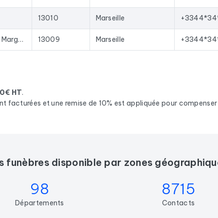
13010
Marseille
+3344*34
197 Bd de Sainte-Marguerite
13009
Marseille
+3344*34
10€ HT
.
nt facturées et une remise de 10% est appliquée pour compenser l
s funèbres disponible par zones géographiqu
98
8715
Départements
Contacts