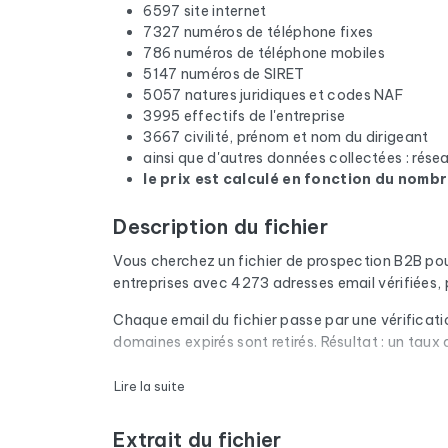
6597 site internet
7327 numéros de téléphone fixes
786 numéros de téléphone mobiles
5147 numéros de SIRET
5057 natures juridiques et codes NAF
3995 effectifs de l'entreprise
3667 civilité, prénom et nom du dirigeant
ainsi que d'autres données collectées : rés
le prix est calculé en fonction du nombr
Description du fichier
Vous cherchez un fichier de prospection B2B po
entreprises avec 4273 adresses email vérifiées,
Chaque email du fichier passe par une vérificatio
domaines expirés sont retirés. Résultat : un tau
Le fichier ne se limite pas aux emails. Pour cha
Lire la suite
disponible, du site internet et des réseaux sociau
nom du dirigeant grâce à un croisement avec les s
Extrait du fichier