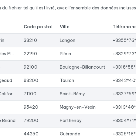
ualisées régulièrement. Ce fichier a été mis à jour le 17/07/202
u fichier tel qu'il est livré, avec l'ensemble des données incluses.
mées disparaissent à chaque actualisation et les nouvelles sont a
ommerciaux en contacts qualifiés, lancer des campagnes d'emaili
Code postal
Ville
Téléphon
es fraîches. Le format Excel permet une importation directe dans
in
33210
Langon
+3355*76
ous les résultats
en France
correspondants aux activités suivant
vile, Service de cercueils.
5 Rue Brindejonc des Moulinais
22190
Plérin
+3329*73
e
92100
Boulogne-Billancourt
+3318*58
ugeaud
83200
Toulon
+3342*40
Zone d'activites Californie
71100
Saint-Rémy
+3337*59
95420
Magny-en-Vexin
+3313*48
e Briand
79200
Parthenay
+3354*71
44350
Guérande
+3325*16*