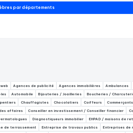
unèbres par départements
 web
Agences de publicité
Agences immobilières
Ambulances
les
Automobile
Bijouteries / Joailleries
Boucheries / Charcuteri
pentiers
Chauffagistes
Chocolatiers
Coiffeurs
Commerçant
 des affaires
Conseiller en investissement / Conseiller financier
Co
Dermatologues
Diagnostiqueurs immobilier
EHPAD / maisons de ret
se de terrassement
Entreprise de travaux publics
Entreprises de