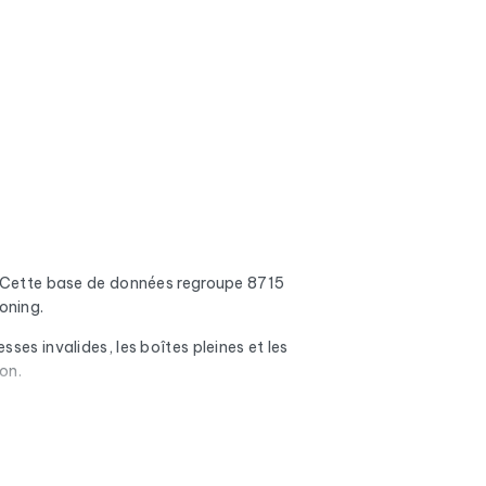
Cette base de données regroupe 8715
oning.
ses invalides, les boîtes pleines et les
on.
méro de téléphone fixe et mobile quand il est
e code NAF, la nature juridique, l'effectif et le
des Entreprises).