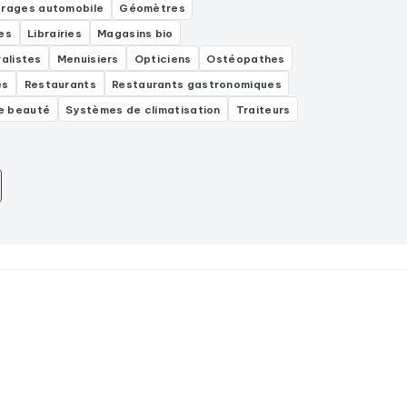
rages automobile
Géomètres
es
Librairies
Magasins bio
alistes
Menuisiers
Opticiens
Ostéopathes
es
Restaurants
Restaurants gastronomiques
e beauté
Systèmes de climatisation
Traiteurs