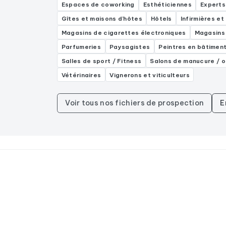
Espaces de coworking
Esthéticiennes
Experts
Gîtes et maisons d'hôtes
Hôtels
Infirmières e
Magasins de cigarettes électroniques
Magasins
Parfumeries
Paysagistes
Peintres en bâtimen
Salles de sport / Fitness
Salons de manucure / o
Vétérinaires
Vignerons et viticulteurs
Voir tous nos fichiers de prospection
E