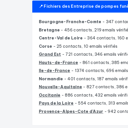
📍 Fichiers des Entreprise de pompes fun
Bourgogne-Franche-Comte
- 347 contac
Bretagne
- 456 contacts, 219 emails vérifi
Centre-Val de Loire
- 364 contacts, 160 em
Corse
- 25 contacts, 10 emails vérifiés
Grand Est
- 721 contacts, 346 emails vérifi
Hauts-de-France
- 861 contacts, 385 emai
Ile-de-France
- 1374 contacts, 696 emails 
Normandie
- 401 contacts, 187 emails vérif
Nouvelle-Aquitaine
- 827 contacts, 386 em
Occitanie
- 886 contacts, 432 emails vérif
Pays de la Loire
- 554 contacts, 313 emails
Provence-Alpes-Cote d'Azur
- 942 conta