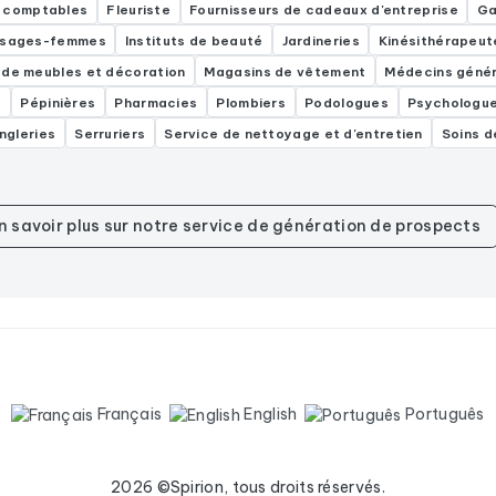
 comptables
Fleuriste
Fournisseurs de cadeaux d'entreprise
Ga
t sages-femmes
Instituts de beauté
Jardineries
Kinésithérapeut
 de meubles et décoration
Magasins de vêtement
Médecins génér
t
Pépinières
Pharmacies
Plombiers
Podologues
Psychologu
ngleries
Serruriers
Service de nettoyage et d'entretien
Soins d
n savoir plus sur notre service de génération de prospects
Français
English
Português
2026 ©Spirion, tous droits réservés.