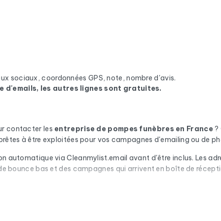
eaux sociaux, coordonnées GPS, note, nombre d'avis.
e d'emails, les autres lignes sont gratuites.
ur contacter les
entreprise de pompes funèbres
en France
? 
 prêtes à être exploitées pour vos campagnes d'emailing ou de ph
n automatique via Cleanmylist.email avant d'être inclus. Les adres
x de bounce bas et des campagnes qui arrivent en boîte de récepti
que entreprise, vous disposez de l'adresse postale complète, du nu
x. En France, nous enrichissons les données avec le numéro SIRET, l
ources officielles (fichier Sirène de l'INSEE, Répertoire National 