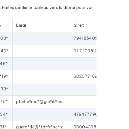
6. Ce ne sont pas des contacts qui traînent dans
 Faites défiler le tableau vers la droite pour voir
joutées.
ng ciblées sur les
entreprise de pompes
e
Email
Siret
Twit
 la plupart des outils de prospection et
*03*
79418540500014
es : Entreprise de pompes funèbres, Service de
*49*
91101098100015
*46*
*19*
30207716900456
*33*
*75*
pfmhe*me*@gm*il.*om
*34*
47947779600037
31*
guera*de@*fd*fr*nc*.co*
90004395100020