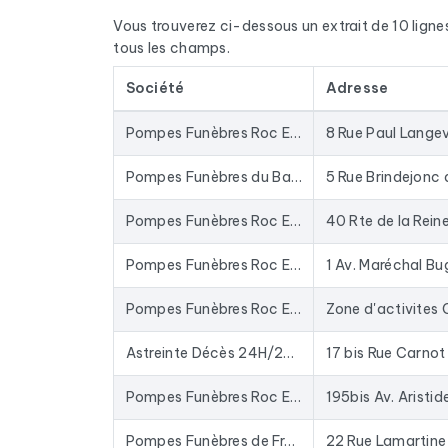
Les données sont extraites de Google Maps et act
Vous trouverez ci-dessous un extrait de 10 lignes d
une base depuis des années : les entreprises fer
tous les champs.
Concrètement, ce fichier sert à alimenter vos c
Société
Adresse
funèbres
, ou enrichir votre CRM avec des donné
plateformes emailing du marché.
Pompes Funèbres Roc Eclerc Langon
8 Rue Paul Langev
Pour constituer ce fichier, nous avons collecté t
crémation, Organisation de cérémonie funéraire ci
Pompes Funèbres du Baume au Coeur - Plérin & Saint Brieuc - 24H/7J
Pompes Funèbres Roc Eclerc Boulogne-Billancourt
40 Rte de la Rein
Pompes Funèbres Roc Eclerc Toulon
1 Av. Maréchal B
Pompes Funèbres Roc Eclerc Saint-Rémy
Astreinte Décès 24H/24 - Magny-en-Vexin - Pompes Funèbres Marbrerie Hermès
17 bis Rue Carnot
Pompes Funèbres Roc Eclerc Parthenay
195bis Av. Aristid
Pompes Funèbres de France
22 Rue Lamartine