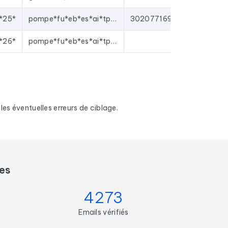
*25*
pompe*fu*eb*es*ai*tp*er*e@y*ho*.fr
30207716901405
*26*
pompe*fu*eb*es*ai*tp*er*e@y*ho*.fr
es éventuelles erreurs de ciblage.
es
4273
Emails vérifiés