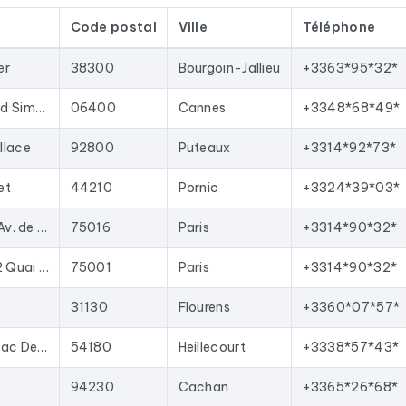
ualisées régulièrement. Ce fichier a été mis à jour le 13/07/202
Code postal
Ville
Téléphone
mées disparaissent à chaque actualisation et les nouvelles sont a
ommerciaux en contacts qualifiés, lancer des campagnes d'emaili
er
38300
Bourgoin-Jallieu
+3363*95*32*
e format Excel permet une importation directe dans la plupart de
7 Rue Jean Haddad Simon
06400
Cannes
+3348*68*49*
ous les résultats
en France
correspondants aux activités suivante
llace
92800
Puteaux
+3314*92*73*
et
44210
Pornic
+3324*39*03*
Parking Indigo, 2 Av. de la Prte de Saint-Cloud
75016
Paris
+3314*90*32*
Parking Indigo, 42 Quai des Orfèvres
75001
Paris
+3314*90*32*
31130
Flourens
+3360*07*57*
1 Rue du Coteau zac De Houdemont
54180
Heillecourt
+3338*57*43*
94230
Cachan
+3365*26*68*