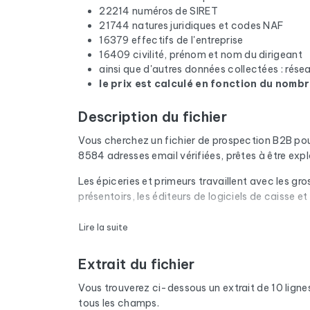
22214 numéros de SIRET
21744 natures juridiques et codes NAF
16379 effectifs de l'entreprise
16409 civilité, prénom et nom du dirigeant
ainsi que d'autres données collectées : rés
le prix est calculé en fonction du nombr
Description du fichier
Vous cherchez un fichier de prospection B2B po
8584 adresses email vérifiées, prêtes à être ex
Les épiceries et primeurs travaillent avec les gro
présentoirs, les éditeurs de logiciels de caisse et
Chaque email du fichier passe par une vérificatio
Lire la suite
domaines expirés sont retirés. Résultat : un tau
Extrait du fichier
Le fichier ne se limite pas aux emails. Pour cha
disponible, du site internet et des réseaux sociau
Vous trouverez ci-dessous un extrait de 10 lignes d
nom du dirigeant grâce à un croisement avec les s
tous les champs.