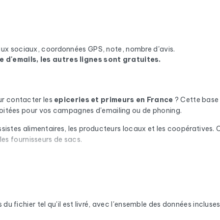
eaux sociaux, coordonnées GPS, note, nombre d'avis.
e d'emails, les autres lignes sont gratuites.
ur contacter les
epiceries et primeurs
en France
? Cette base
ploitées pour vos campagnes d'emailing ou de phoning.
ssistes alimentaires, les producteurs locaux et les coopératives. C
 les fournisseurs de sacs.
n automatique via Cleanmylist.email avant d'être inclus. Les adres
x de bounce bas et des campagnes qui arrivent en boîte de récepti
que entreprise, vous disposez de l'adresse postale complète, du nu
x. En France, nous enrichissons les données avec le numéro SIRET, l
u fichier tel qu'il est livré, avec l'ensemble des données incluses.
ources officielles (fichier Sirène de l'INSEE, Répertoire National 