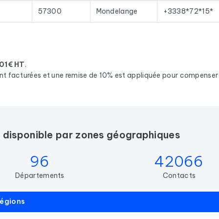
57300
Mondelange
+3338*72*15*
,01€ HT
.
nt facturées et une remise de 10% est appliquée pour compenser l
rs disponible par zones géographiques
96
42066
Départements
Contacts
régions