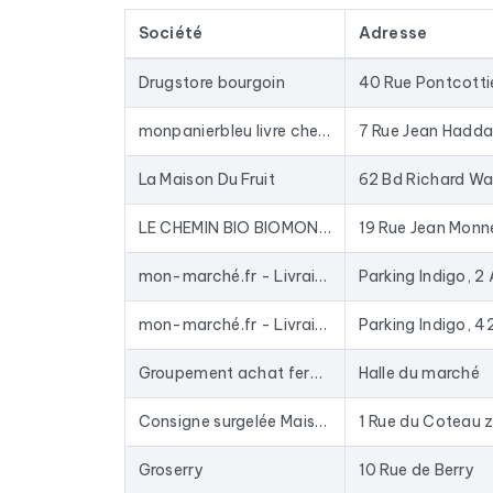
Les données sont extraites de Google Maps et act
Société
Adresse
une base depuis des années : les entreprises fer
Concrètement, ce fichier sert à alimenter vos c
Drugstore bourgoin
40 Rue Pontcotti
enrichir votre CRM avec des données fraîches. L
du marché.
monpanierbleu livre chez vous la Qualité des meilleurs Artisans Commerçants Producteurs Azuréens
Pour constituer ce fichier, nous avons collecté t
La Maison Du Fruit
62 Bd Richard Wa
Primeur, Marché de produits frais, .
LE CHEMIN BIO BIOMONDE
19 Rue Jean Monn
mon-marché.fr - Livraison des produits frais Grand Frais à domicile
mon-marché.fr - Livraison des produits frais Grand Frais à domicile
Groupement achat fermier - Retrait des commandes chaque mercredi.
Halle du marché
Consigne surgelée Maison Thiriet
Groserry
10 Rue de Berry