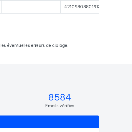
42109808801913
es éventuelles erreurs de ciblage.
8584
Emails vérifiés