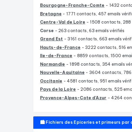
Bourgogne-Franche-Comte
- 1432 conta
Bretagne
- 1771 contacts, 457 emails vérif
Centre-Val de Loire
- 1508 contacts, 288 e
Corse
- 263 contacts, 63 emails vérifiés
Grand Est
- 3161 contacts, 663 emails vérif
Hauts-de-France
- 3222 contacts, 516 ema
Ile-de-France
- 8859 contacts, 1500 email
Normandie
- 1898 contacts, 354 emails vér
Nouvelle-Aquitaine
- 3604 contacts, 786 
Occitanie
- 4581 contacts, 951 emails vérif
Pays de la Loire
- 2086 contacts, 525 email
Provence-Alpes-Cote d'Azur
- 4264 cont
🏙️ Fichiers des Epiceries et primeurs pa