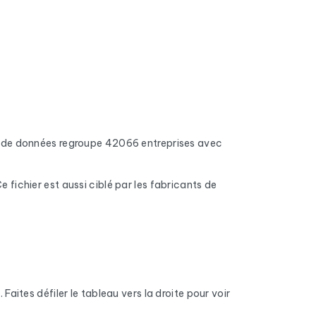
 de données regroupe 42066 entreprises avec
e fichier est aussi ciblé par les fabricants de
ses invalides, les boîtes pleines et les
on.
méro de téléphone fixe et mobile quand il est
e code NAF, la nature juridique, l'effectif et le
 Faites défiler le tableau vers la droite pour voir
des Entreprises).