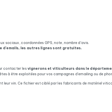
eaux sociaux, coordonnées GPS, note, nombre d'avis.
e d'emails, les autres lignes sont gratuites.
ur contacter les
vignerons et viticulteurs
dans le départeme
prêtes à être exploitées pour vos campagnes d'emailing ou de pho
 leur vin. Ce fichier est ciblé par les fabricants de matériel vitico
.
n automatique via Cleanmylist.email avant d'être inclus. Les adres
x de bounce bas et des campagnes qui arrivent en boîte de récepti