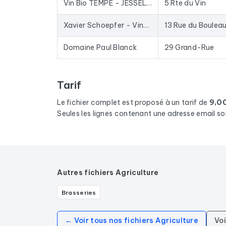
Vin Bio TEMPÉ - JESSEL Viticulteur Colmar Kaysersberg
5 Rte du Vin
Xavier Schoepfer - Vins d'Alsace & Gîtes
13 Rue du Boulea
Domaine Paul Blanck
29 Grand-Rue
Tarif
Le fichier complet est proposé à un tarif de
9,0
Seules les lignes contenant une adresse email so
Autres fichiers Agriculture
Brasseries
← Voir tous nos fichiers Agriculture
Voi