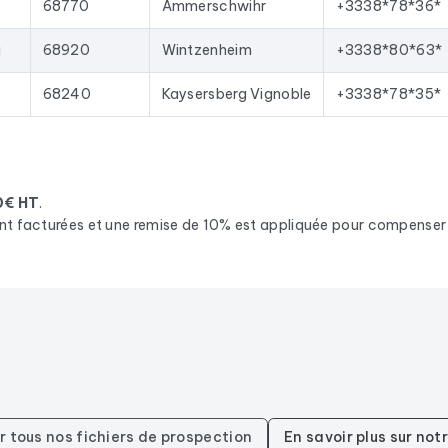
68770
Ammerschwihr
+3338*78*36*
u
68920
Wintzenheim
+3338*80*63*
68240
Kaysersberg Vignoble
+3338*78*35*
0€ HT
.
nt facturées et une remise de 10% est appliquée pour compenser l
r tous nos fichiers de prospection
En savoir plus sur no