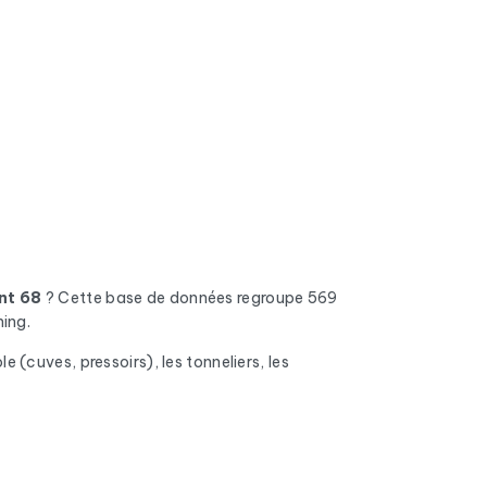
nt 68
? Cette base de données regroupe 569
ning.
le (cuves, pressoirs), les tonneliers, les
ses invalides, les boîtes pleines et les
on.