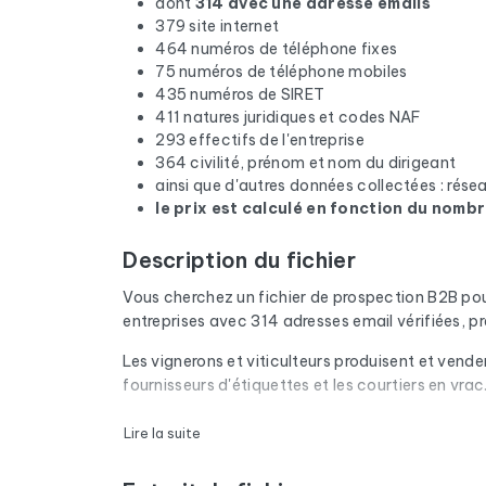
dont
314 avec une adresse emails
379 site internet
464 numéros de téléphone fixes
75 numéros de téléphone mobiles
435 numéros de SIRET
411 natures juridiques et codes NAF
293 effectifs de l'entreprise
364 civilité, prénom et nom du dirigeant
ainsi que d'autres données collectées : rés
le prix est calculé en fonction du nombr
Description du fichier
Vous cherchez un fichier de prospection B2B po
entreprises avec 314 adresses email vérifiées, 
Les vignerons et viticulteurs produisent et vendent
fournisseurs d'étiquettes et les courtiers en vrac
Chaque email du fichier passe par une vérificatio
Lire la suite
domaines expirés sont retirés. Résultat : un tau