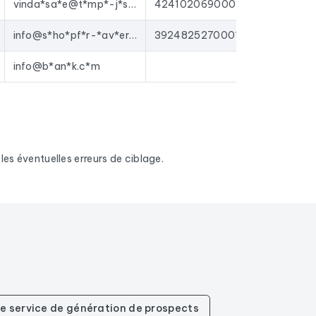
vinda*sa*e@t*mp*-j*ss*l.c*m
42410206900012
info@s*ho*pf*r-*av*er.*om
39248252700018
info@b*an*k.c*m
es éventuelles erreurs de ciblage.
tre service de génération de prospects