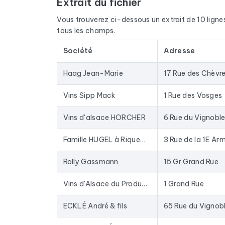
Extrait du fichier
Le fichier ne se limite pas aux emails. Pour cha
disponible, du site internet et des réseaux sociau
Vous trouverez ci-dessous un extrait de 10 lignes d
nom du dirigeant grâce à un croisement avec les s
tous les champs.
Les données sont extraites de Google Maps et act
Société
Adresse
une base depuis des années : les entreprises fer
Concrètement, ce fichier sert à alimenter vos c
Haag Jean-Marie
17 Rue des Chèvr
ou enrichir votre CRM avec des données fraîches
emailing du marché.
Vins Sipp Mack
1 Rue des Vosges
Pour constituer ce fichier, nous avons collecté t
Vins d'alsace HORCHER
6 Rue du Vignobl
vinicole.
Famille HUGEL à Riquewihr
3 Rue de la 1E Ar
Rolly Gassmann
15 Gr Grand Rue
Vins d'Alsace du Producteur, SPANNAGEL Paul
1 Grand Rue
ECKLÉ André & fils
65 Rue du Vignob