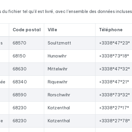
que entreprise, vous disposez de l'adresse postale complète, du nu
x. En France, nous enrichissons les données avec le numéro SIRET, l
u fichier tel qu'il est livré, avec l'ensemble des données incluses.
ources officielles (fichier Sirène de l'INSEE, Répertoire National 
ualisées régulièrement. Ce fichier a été mis à jour le 31/07/202
Code postal
Ville
Téléphone
mées disparaissent à chaque actualisation et les nouvelles sont a
ommerciaux en contacts qualifiés, lancer des campagnes d'emaili
es
68570
Soultzmatt
+3338*47*23*
. Le format Excel permet une importation directe dans la plupart
68150
Hunawihr
+3338*73*18*
ous les résultats
dans le département 68
correspondants aux ac
e
68630
Mittelwihr
+3338*47*32*
mée
68340
Riquewihr
+3338*47*21*
68590
Rorschwihr
+3338*73*32*
68230
Katzenthal
+3338*27*17*
le
68230
Katzenthal
+3338*27*78*