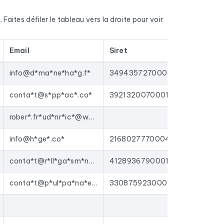
méro de téléphone fixe et mobile quand il est
e code NAF, la nature juridique, l'effectif et le
 Faites défiler le tableau vers la droite pour voir
des Entreprises).
6. Ce ne sont pas des contacts qui traînent dans
Email
Siret
Twitter
joutées.
ng ciblées sur les
vignerons et viticulteurs
,
info@d*ma*ne*ha*g.f*
34943572700012
 des outils de prospection et plateformes
conta*t@s*pp*ac*.co*
39213200700015
tivités suivantes : Vignoble, Établissement
rober*.fr*ud*nr*ic*@wa*ad*o.f*
info@h*ge*.co*
21680277700047
conta*t@r*ll*ga*sm*nn.*r
41289367900016
conta*t@p*ul*pa*na*el.*om
33087592300014