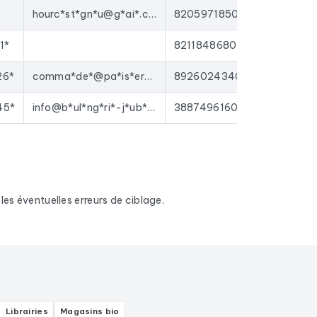
hourc*st*gn*u@g*ai*.co*
82059718500017
1*
82118486800015
26*
comma*de*@pa*is*er*eg*an*e.f*
89260243400011
45*
info@b*ul*ng*ri*-j*ub*rt.*om
38874961600016
es éventuelles erreurs de ciblage.
Librairies
Magasins bio