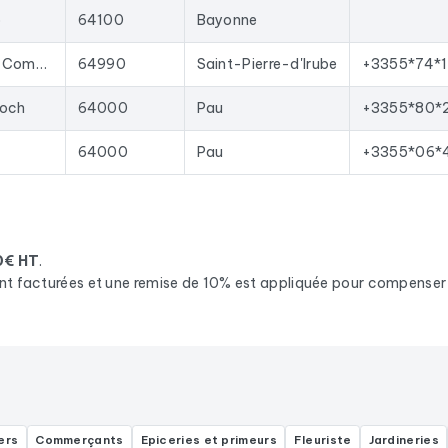
o
64100
Bayonne
Shopping, Centre Commercial Ametzondo, Av. du Portou
64990
Saint-Pierre-d'Irube
+3355*74*1
Foch
64000
Pau
+3355*80*
64000
Pau
+3355*06*
0€ HT
.
nt facturées et une remise de 10% est appliquée pour compenser l
ers
Commerçants
Epiceries et primeurs
Fleuriste
Jardineries