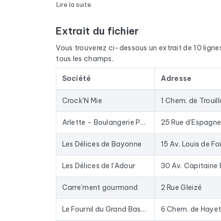
Chaque email du fichier passe par une vérificatio
Lire la suite
domaines expirés sont retirés. Résultat : un tau
Extrait du fichier
Le fichier ne se limite pas aux emails. Pour cha
disponible, du site internet et des réseaux sociau
Vous trouverez ci-dessous un extrait de 10 lignes d
nom du dirigeant grâce à un croisement avec les s
tous les champs.
Les données sont extraites de Google Maps et act
Société
Adresse
une base depuis des années : les entreprises fer
Concrètement, ce fichier sert à alimenter vos c
Crock'N Mie
1 Chem. de Trouill
ou enrichir votre CRM avec des données fraîches
emailing du marché.
Arlette - Boulangerie Pâtisserie
25 Rue d'Espagn
Pour constituer ce fichier, nous avons collecté t
Les Délices de Bayonne
15 Av. Louis de Fo
Les Délices de l'Adour
Carre'ment gourmand
2 Rue Gleizé
Le Fournil du Grand Basque
6 Chem. de Haye