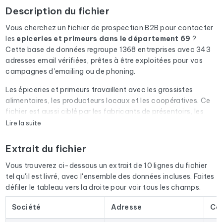
Description du fichier
Vous cherchez un fichier de prospection B2B pour contacter
les
epiceries et primeurs
dans le département 69
?
Cette base de données regroupe 1368 entreprises avec 343
adresses email vérifiées, prêtes à être exploitées pour vos
campagnes d'emailing ou de phoning.
Les épiceries et primeurs travaillent avec les grossistes
alimentaires, les producteurs locaux et les coopératives. Ce
fichier est aussi ciblé par les fabricants de présentoirs, les
éditeurs de logiciels de caisse et les fournisseurs de sacs.
Lire la suite
Chaque email du fichier passe par une vérification
Extrait du fichier
automatique via Cleanmylist.email avant d'être inclus. Les
adresses invalides, les boîtes pleines et les domaines expirés
Vous trouverez ci-dessous un extrait de 10 lignes du fichier
sont retirés. Résultat : un taux de bounce bas et des
tel qu'il est livré, avec l'ensemble des données incluses. Faites
campagnes qui arrivent en boîte de réception.
défiler le tableau vers la droite pour voir tous les champs.
Le fichier ne se limite pas aux emails. Pour chaque entreprise,
Société
Adresse
Co
vous disposez de l'adresse postale complète, du numéro de