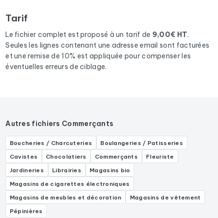
activités suivantes : Épicerie, Service de livraison des
Tarif
courses, Primeur, Marché de produits frais, .
Le fichier complet est proposé à un tarif de
9,00€ HT
.
Seules les lignes contenant une adresse email sont facturées
et une remise de 10% est appliquée pour compenser les
éventuelles erreurs de ciblage.
Autres fichiers Commerçants
Boucheries / Charcuteries
Boulangeries / Patisseries
Cavistes
Chocolatiers
Commerçants
Fleuriste
Jardineries
Librairies
Magasins bio
Magasins de cigarettes électroniques
Magasins de meubles et décoration
Magasins de vêtement
Pépinières